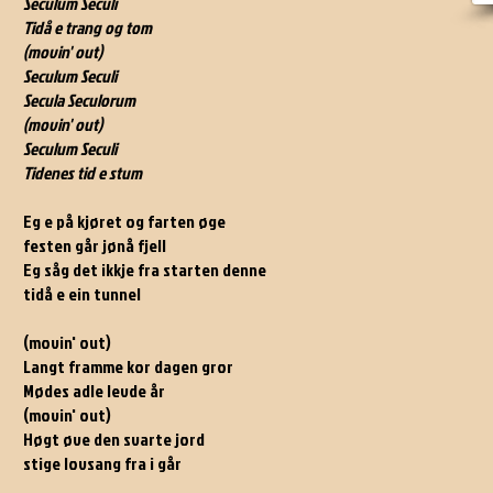
Seculum Seculi
Tidå e trang og tom
(movin' out)
Seculum Seculi
Secula Seculorum
(movin' out)
Seculum Seculi
Tidenes tid e stum
Eg e på kjøret og farten øge
festen går jønå fjell
Eg såg det ikkje fra starten denne
tidå e ein tunnel
(movin' out)
Langt framme kor dagen gror
Mødes adle levde år
(movin' out)
Høgt øve den svarte jord
stige lovsang fra i går