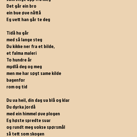
Det går ein bro
ein bue øve nåttå
Eg vett han går te deg
Tidå hu går
med så lange steg
Du kikke ner fra et bilde,
et falma maleri
To hundre år
mydlå deg og meg
men me har søgt same kilde
bagenfor
rom og tid
Du va heil, din dag va blå og klar
Du dyrka jordå
med ein himmel øve plogen
Eg høste spredte svar
og rundt meg vokse spørsmål
så tett som skogen