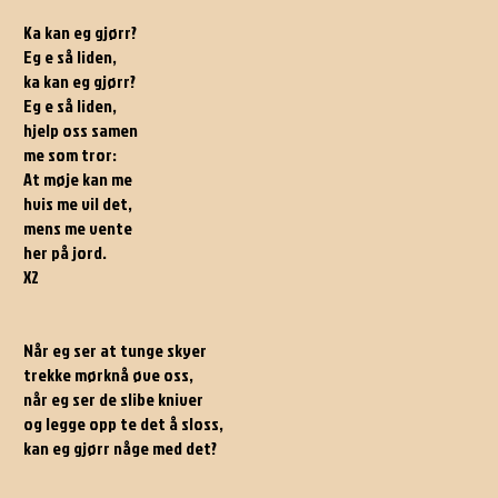
Ka kan eg gjørr?
Eg e så liden,
ka kan eg gjørr?
Eg e så liden,
hjelp oss samen
me som tror:
At møje kan me
hvis me vil det,
mens me vente
her på jord.
X2
Når eg ser at tunge skyer
trekke mørknå øve oss,
når eg ser de slibe kniver
og legge opp te det å sloss,
kan eg gjørr någe med det?