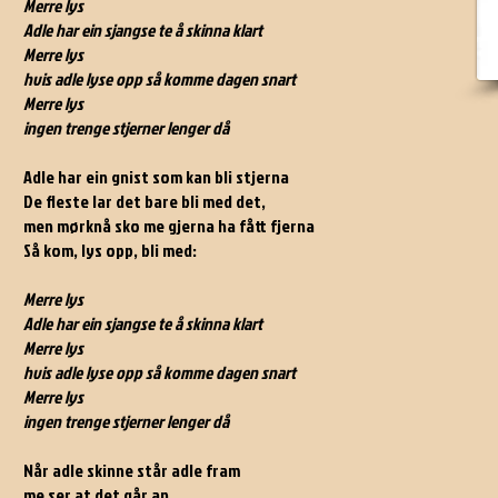
Merre lys
Adle har ein sjangse te å skinna klart
Merre lys
hvis adle lyse opp så komme dagen snart
Merre lys
ingen trenge stjerner lenger då
Adle har ein gnist som kan bli stjerna
De fleste lar det bare bli med det,
men mørknå sko me gjerna ha fått fjerna
Så kom, lys opp, bli med:
Merre lys
Adle har ein sjangse te å skinna klart
Merre lys
hvis adle lyse opp så komme dagen snart
Merre lys
ingen trenge stjerner lenger då
Når adle skinne står adle fram
me ser at det går an