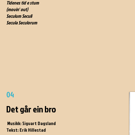
Tidenes tid e stum
(movin' out)
Seculum Seculi
Secula Seculorum
04
Det går ein bro
Musikk: Sigvart Dagsland
Tekst: Erik Hillestad