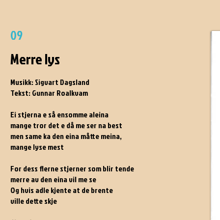
09
Merre lys
Musikk: Sigvart Dagsland
Tekst: Gunnar Roalkvam
Ei stjerna e så ensomme aleina
mange tror det e då me ser na best
men same ka den eina måtte meina,
mange lyse mest
For dess flerne stjerner som blir tende
merre av den eina vil me se
Og hvis adle kjente at de brente
ville dette skje