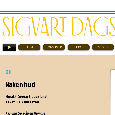
HJEM
KONSERTER
BIO
MUSIKK
JOKER (KKV 1985)
01
Naken hud
Musikk: Sigvart Dagsland
Tekst: Erik Hillestad
K
an me bera åben flamme