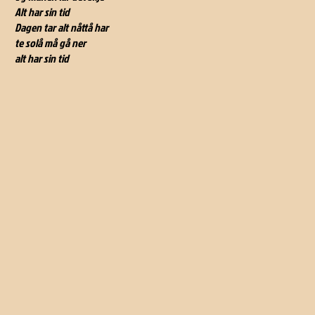
Alt har sin tid
Dagen tar alt nåttå har
te solå må gå ner
alt har sin tid