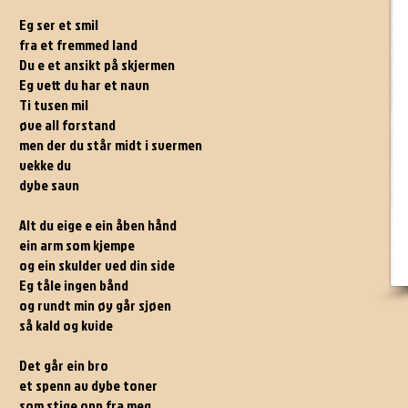
Eg ser et smil
fra et fremmed land
Du e et ansikt på skjermen
Eg vett du har et navn
Ti tusen mil
øve all forstand
men der du står midt i svermen
vekke du
dybe savn
Alt du eige e ein åben hånd
ein arm som kjempe
og ein skulder ved din side
Eg tåle ingen bånd
og rundt min øy går sjøen
så kald og kvide
Det går ein bro
et spenn av dybe toner
som stige opp fra meg