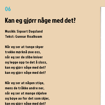
06
Kan eg gjørr någe med det?
Musikk: Sigvart Dagsland
Tekst: Gunnar Roalkvam
Når eg ser at tunge skyer
trekke mørknå øve oss,
når eg ser de slibe kniver
og legge opp te det å sloss,
kan eg gjørr någe med det?
kan eg gjørr någe med det?
Når eg ser at någen stige,
mens de tråkke andre ner,
når eg ser at mange skjelve
og bøye av for det som skjer,
kan eg gjørr någe med det?