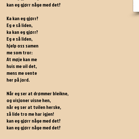
kan eg gjørr någe med det?
Ka kan eg gjørr?
Eg e så liden,
ka kan eg gjørr?
Eg e så liden,
hjelp oss samen
me som tror:
At møje kan me
hvis me vil det,
mens me vente
her på jord.
Når eg ser at drømmer bleikne,
og visjoner visne hen,
når eg ser at tvilen herske,
så lide tro me har igjen!
kan eg gjørr någe med det?
kan eg gjørr någe med det?