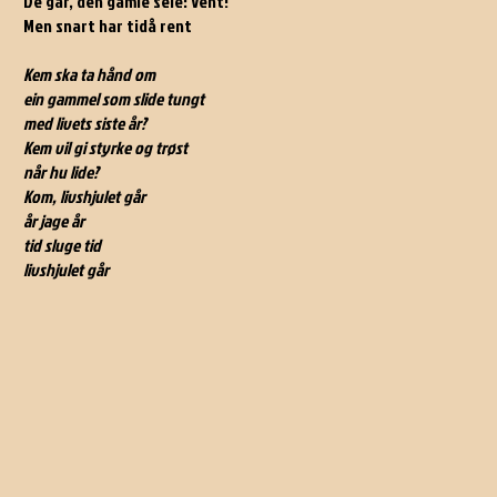
De går, den gamle seie: Vent!
Men snart har tidå rent
Kem ska ta hånd om
ein gammel som slide tungt
med livets siste år?
Kem vil gi styrke og trøst
når hu lide?
Kom, livshjulet går
år jage år
tid sluge tid
livshjulet går