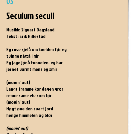
03
Seculum seculi
Musikk: Sigvart Dagsland
Tekst: Erik Hillestad
Eg ruse sjelå om kvelden før eg
tvinge nåttå i gir
Eg jage jønå tunnelen, eg har
jernet varmt mens eg smir
(movin' out)
Langt framme kor dagen gror
renne same elv som før
(movin' out)
Høgt øve den svart jord
henge himmelen og blør
(movin' out)