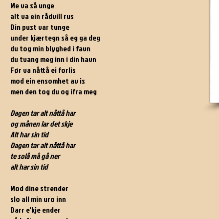
Me va så unge
alt va ein rådvill rus
Din pust var tunge
under kjærtegn så eg ga deg
du tog min blyghed i favn
du tvang meg inn i din havn
Før va nåttå ei forlis
mod ein ensomhet av is
men den tog du og ifra meg
Dagen tar alt nåttå har
og månen lar det skje
Alt har sin tid
Dagen tar alt nåttå har
te solå må gå ner
alt har sin tid
Mod dine strender
slo all min uro inn
Darr e'kje ender