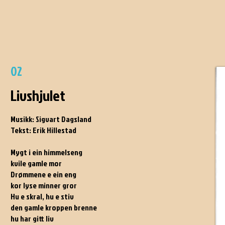
02
Livshjulet
Musikk: Sigvart Dagsland
Tekst: Erik Hillestad
Mygt i ein himmelseng
kvile gamle mor
Drømmene e ein eng
kor lyse minner gror
Hu e skral, hu e stiv
den gamle kroppen brenne
hu har gitt liv