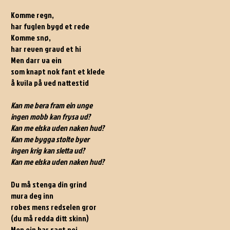
Komme regn,
har fuglen bygd et rede
Komme snø,
har reven gravd et hi
Men darr va ein
som knapt nok fant et klede
å kvila på ved nattestid
Kan me bera fram ein unge
ingen mobb kan frysa ud?
Kan me elska uden naken hud?
Kan me bygga stolte byer
ingen krig kan sletta ud?
Kan me elska uden naken hud?
Du må stenga din grind
mura deg inn
robes mens redselen gror
(du må redda ditt skinn)
Men ein har sagt nei