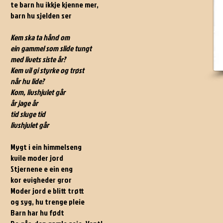
te barn hu ikkje kjenne mer,
barn hu sjelden ser
Kem ska ta hånd om
ein gammel som slide tungt
med livets siste år?
Kem vil gi styrke og trøst
når hu lide?
Kom, livshjulet går
år jage år
tid sluge tid
livshjulet går
Mygt i ein himmelseng
kvile moder jord
Stjernene e ein eng
kor evigheder gror
Moder jord e blitt trøtt
og syg, hu trenge pleie
Barn har hu født