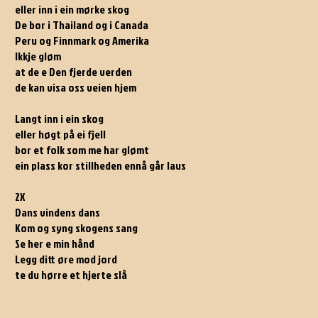
eller inn i ein mørke skog
De bor i Thailand og i Canada
Peru og Finnmark og Amerika
Ikkje gløm
at de e Den fjerde verden
de kan visa oss veien hjem
Langt inn i ein skog
eller høgt på ei fjell
bor et folk som me har glømt
ein plass kor stillheden ennå går laus
2X
Dans vindens dans
Kom og syng skogens sang
Se her e min hånd
Legg ditt øre mod jord
te du hørre et hjerte slå