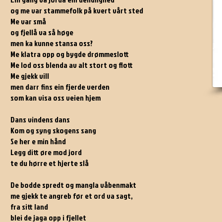
og me var stammefolk på kvert vårt sted
Me var små
og fjellå va så høge
men ka kunne stansa oss?
Me klatra opp og bygde drømmeslott
Me lod oss blenda av alt stort og flott
Me gjekk vill
men darr fins ein fjerde verden
som kan visa oss veien hjem
Dans vindens dans
Kom og syng skogens sang
Se her e min hånd
Legg ditt øre mod jord
te du hørre et hjerte slå
De bodde spredt og mangla våbenmakt
me gjekk te angreb før et ord va sagt,
fra sitt land
blei de jaga opp i fjellet