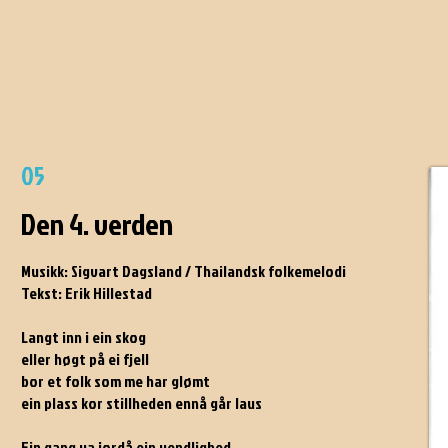
05
Den 4. verden
Musikk: Sigvart Dagsland / Thailandsk folkemelodi
Tekst: Erik Hillestad
Langt inn i ein skog
eller høgt på ei fjell
bor et folk som me har glømt
ein plass kor stillheden ennå går laus
Ein gang va jordå ein uendlighed