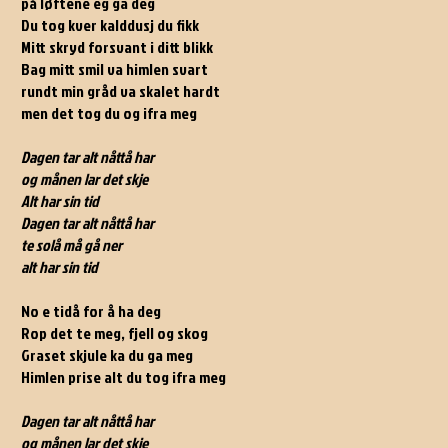
på løftene eg ga deg
Du tog kver kalddusj du fikk
Mitt skryd forsvant i ditt blikk
Bag mitt smil va himlen svart
rundt min gråd va skalet hardt
men det tog du og ifra meg
Dagen tar alt nåttå har
og månen lar det skje
Alt har sin tid
Dagen tar alt nåttå har
te solå må gå ner
alt har sin tid
No e tidå for å ha deg
Rop det te meg, fjell og skog
Graset skjule ka du ga meg
Himlen prise alt du tog ifra meg
Dagen tar alt nåttå har
og månen lar det skje