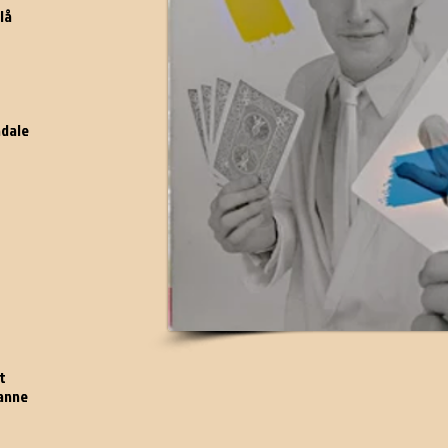
lå
ndale
t
panne