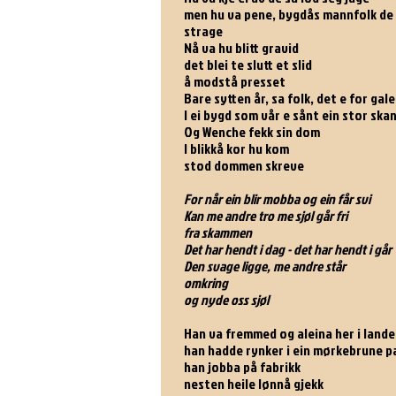
men hu va pene, bygdås mannfolk de 
strage
Nå va hu blitt gravid
det blei te slutt et slid
å modstå presset
Bare sytten år, sa folk, det e for gale
I ei bygd som vår e sånt ein stor ska
Og Wenche fekk sin dom
I blikkå kor hu kom
stod dommen skreve
For når ein blir mobba og ein får svi
Kan me andre tro me sjøl går fri
fra skammen
Det har hendt i dag - det har hendt i går
Den svage ligge, me andre står
omkring
og nyde oss sjøl
Han va fremmed og aleina her i lande
han hadde rynker i ein mørkebrune 
han jobba på fabrikk
nesten heile lønnå gjekk