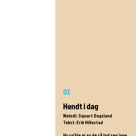
02
Hendt i dag
Melodi: Sigvart Dagsland
Tekst: Erik Hillestad
Hu va'kje ei av de så lod seg jage