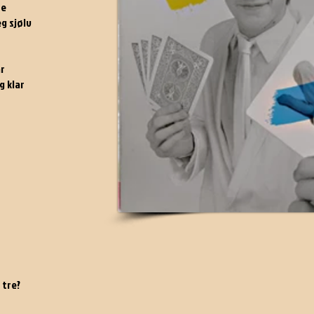
re
g sjølv
ar
g klar
 tre?