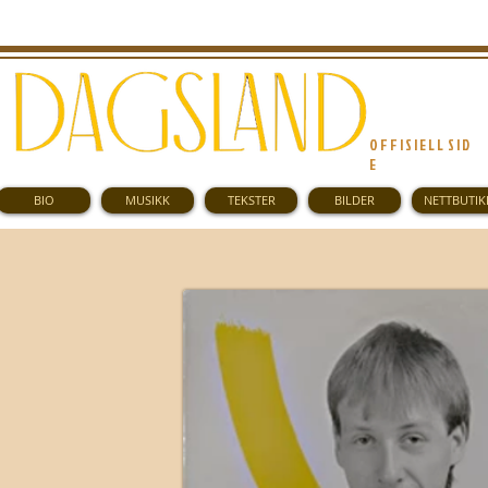
O F F I S I E L L S I D
E
BIO
MUSIKK
TEKSTER
BILDER
NETTBUTIK