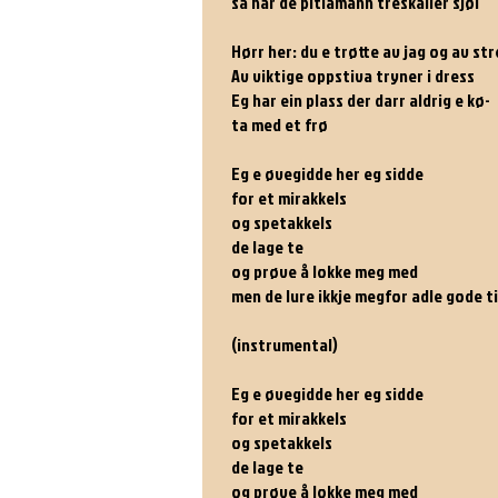
så har de pitlamann treskaller sjøl
Hørr her: du e trøtte av jag og av st
Av viktige oppstiva tryner i dress
Eg har ein plass der darr aldrig e kø-
ta med et frø
Eg e øvegidde her eg sidde
for et mirakkels
og spetakkels
de lage te
og prøve å lokke meg med
men de lure ikkje megfor adle gode ti
(instrumental)
Eg e øvegidde her eg sidde
for et mirakkels
og spetakkels
de lage te
og prøve å lokke meg med