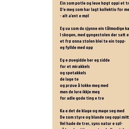
Ein som potle og leve høgt oppi et t
D'e meg som har lagt kollektiv for me
- alt a'ent e møl
Eg va som du sjynne ein tålmodige k
I skogen, med gyngestolen der satt e
et frø onna stolen blei te ein topp-
eg fyllde med opp
Eg e øvegidde her eg sidde
for et mirakkels
og spetakkels
de lage te
og prøve å lokke meg med
men de lure ikkje meg
for adle gode ting e tre
Ka e det de klage og mage seg med
De som styre og blande seg oppi mitt
Vel hade de trer, syns natur e søl-