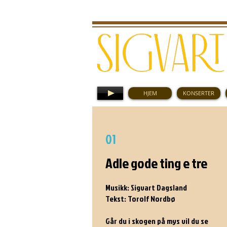
HJEM
KONSERTER
JOKER (KKV 1985)
01
Adle gode ting e tre
Musikk: Sigvart Dagsland
Tekst: Torolf Nordbø
Går du i skogen på mys vil du se