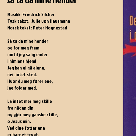
Så ta da mine hender
Musikk: Friedrich Silcher
Tysk tekst: Julie von Hausmann
Norsk tekst: Peter Hognestad
Så ta da mine hender
og før meg frem
inntil jeg salig ender
i himlens hjem!
Jeg kan ei gå alene,
nei, intet sted.
Hvor du meg fører ene,
jeg følger med.
La intet mer meg skille
fra nåden din,
og gjør meg ganske stille,
o Jesus min.
Ved dine føtter ene
er barnet trygt,