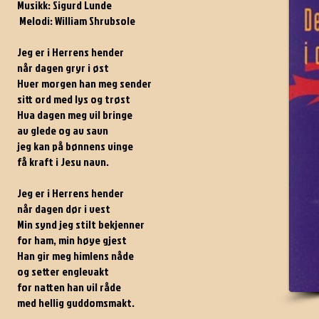
Musikk: Sigurd Lunde
Melodi: William Shrubsole
Jeg er i Herrens hender
når dagen gryr i øst
Hver morgen han meg sender
sitt ord med lys og trøst
Hva dagen meg vil bringe
av glede og av savn
jeg kan på bønnens vinge
få kraft i Jesu navn.
Jeg er i Herrens hender
når dagen dør i vest
Min synd jeg stilt bekjenner
for ham, min høye gjest
Han gir meg himlens nåde
og setter englevakt
for natten han vil råde
med hellig guddomsmakt.