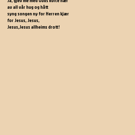
Ja, gjev me med Guds kvite hær
av all vår hug og hått
syng songen ny for Herren kjær
for Jesus, Jesus,
Jesus,Jesus allheims drott!