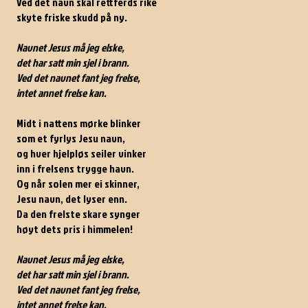
Ved det navn skal rettferds rike
skyte friske skudd på ny.
Navnet Jesus må jeg elske,
det har satt min sjel i brann.
Ved det navnet fant jeg frelse,
intet annet frelse kan.
Midt i nattens mørke blinker
som et fyrlys Jesu navn,
og hver hjelpløs seiler vinker
inn i frelsens trygge havn.
Og når solen mer ei skinner,
Jesu navn, det lyser enn.
Da den frelste skare synger
høyt dets pris i himmelen!
Navnet Jesus må jeg elske,
det har satt min sjel i brann.
Ved det navnet fant jeg frelse,
intet annet frelse kan.