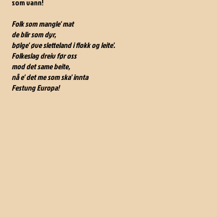
som vann!
Folk som mangle' mat
de blir som dyr,
bølge' øve sletteland i flokk og leite'.
Folkeslag dreiv før oss
mod det same beite,
nå e' det me som ska' innta
Festung Europa!