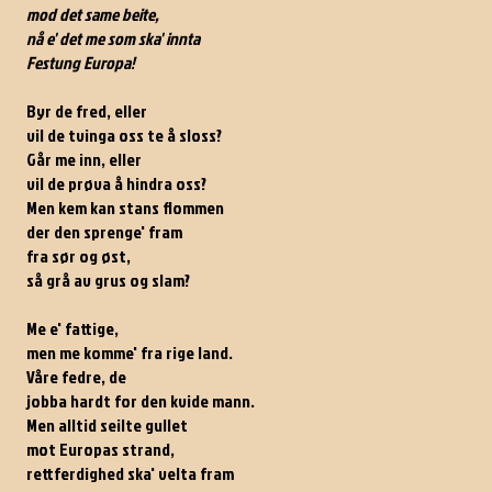
mod det same beite,
nå e' det me som ska' innta
Festung Europa!
Byr de fred, eller
vil de tvinga oss te å sloss?
Går me inn, eller
vil de prøva å hindra oss?
Men kem kan stans flommen
der den sprenge' fram
fra sør og øst,
så grå av grus og slam?
Me e' fattige,
men me komme' fra rige land.
Våre fedre, de
jobba hardt for den kvide mann.
Men alltid seilte gullet
mot Europas strand,
rettferdighed ska' velta fram