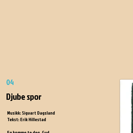
04
Djube spor
Musikk: Sigvart Dagsland
Tekst: Erik Hillestad
Eg komme te deg, Gud