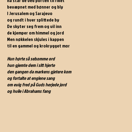
nå står de ved porten til riket
bevæpnet med bønner og bly
I Jerusalem og Sarajevo
og rundt i hver splittede by
De skyter seg frem og vil inn
de kjemper om himmel og jord
Men nøkkelen skjules i kappen
til en gammel og krokrygget mor
Hun hørte så selsomme ord
hun gjemte dem i sitt hjerte
den gangen da markens gjetere kom
og fortalte at englene sang
om evig fred på Guds herjede jord
og hvile i Abrahams fang