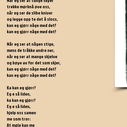
Når eg ser at tunge skyer
trekke mørknå øve oss,
når eg ser de slibe kniver
og legge opp te det å sloss,
kan eg gjørr någe med det?
kan eg gjørr någe med det?
Når eg ser at någen stige,
mens de tråkke andre ner,
når eg ser at mange skjelve
og bøye av for det som skjer,
kan eg gjørr någe med det?
kan eg gjørr någe med det?
Ka kan eg gjørr?
Eg e så liden,
ka kan eg gjørr?
Eg e så liden,
hjelp oss samen
me som tror:
At møje kan me