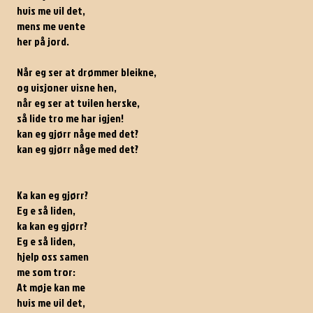
hvis me vil det,
mens me vente
her på jord.
Når eg ser at drømmer bleikne,
og visjoner visne hen,
når eg ser at tvilen herske,
så lide tro me har igjen!
kan eg gjørr någe med det?
kan eg gjørr någe med det?
Ka kan eg gjørr?
Eg e så liden,
ka kan eg gjørr?
Eg e så liden,
hjelp oss samen
me som tror:
At møje kan me
hvis me vil det,