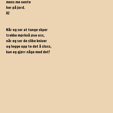
mens me vente
her på jord.
X2
Når eg ser at tunge skyer
trekke mørknå øve oss,
når eg ser de slibe kniver
og legge opp te det å sloss,
kan eg gjørr någe med det?