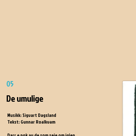
05
De umulige
Musikk: Sigvart Dagsland
Tekst: Gunnar Roalkvam
Darr e nok av de som seie om igjen