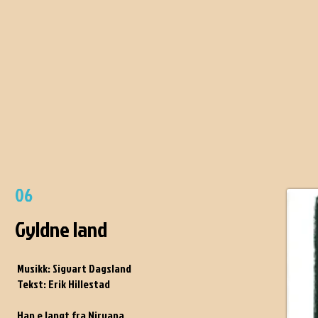
06
Gyldne land
Musikk: Sigvart Dagsland
Tekst: Erik Hillestad
Han e langt fra Nirvana