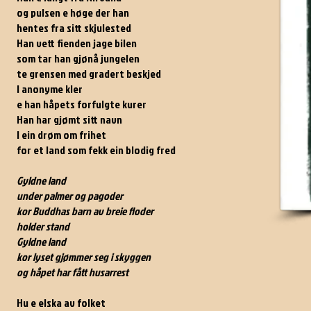
og pulsen e høge der han
hentes fra sitt skjulested
Han vett fienden jage bilen
som tar han gjønå jungelen
te grensen med gradert beskjed
I anonyme kler
e han håpets forfulgte kurer
Han har gjømt sitt navn
I ein drøm om frihet
for et land som fekk ein blodig fred
Gyldne land
under palmer og pagoder
kor Buddhas barn av breie floder
holder stand
Gyldne land
kor lyset gjømmer seg i skyggen
og håpet har fått husarrest
Hu e elska av folket