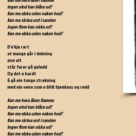
Kan me bera åben flamme
ingen vind kan blåse ud?
Kan me elska uden naken hud?
Kan me skriva ord i sanden
ingen flom kan viska ud?
Kan me elska uden naken hud?
D'e'kje rart
at mange går i dekning
øve alt
står farer på geledd
Og det e hardt
å gå ein tunge strekning
med ein venn som e blitt hjemlaus og redd
Kan me bera åben flamme
ingen vind kan blåse ud?
Kan me elska uden naken hud?
Kan me skriva ord i sanden
ingen flom kan viska ud?
Kan me elska uden naken hud?