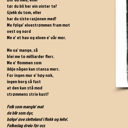
tør du bli her ein vinter te?
Gjekk du tom, eller
har du siste rasjonen med?
Me følge' elvestrømmen fram mot
vest og nord
Me e' et hav og elven e' vår mor.
Me va' mange, så
blei me to milliarder flerr.
Me e' flommen som
ikkje någen kan stansa merr.
For ingen mur e' høy nok,
ingen borg så fast
at den kan stå mod
strømmens strie kast?
Folk som mangle' mat
de blir som dyr,
bølge' øve sletteland i flokk og leite'.
Folkeslag dreiv før oss