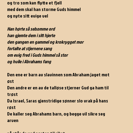
og tro som kan flytte et fjell
med dem skal han storme Guds himmel
og nyte sitt evige vel
Han hørte så selsomme ord
han gjemte dem i sitt hjerte
den gangen en gammel og krokrygget mor
fortalte at stjernene sang
om evig fred i Guds himmel så stor
og hvile i Abrahams fang
Den ene er barn av slavinnen som Abraham jaget mot
øst
Den andre er en av de talløse stjerner Gud ga ham til
trøst
Da Israel, Saras gjenstridige sønner slo vrak på hans
røst
De kaller seg Abrahams barn, og begge vil sikre seg
arven