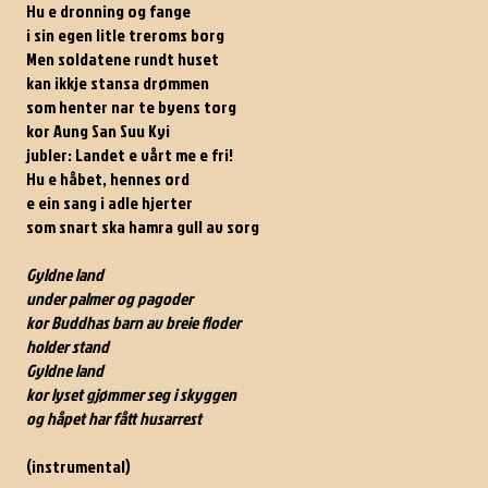
Hu e dronning og fange
i sin egen litle treroms borg
Men soldatene rundt huset
kan ikkje stansa drømmen
som henter nar te byens torg
kor Aung San Suu Kyi
jubler: Landet e vårt me e fri!
Hu e håbet, hennes ord
e ein sang i adle hjerter
som snart ska hamra gull av sorg
Gyldne land
under palmer og pagoder
kor Buddhas barn av breie floder
holder stand
Gyldne land
kor lyset gjømmer seg i skyggen
og håpet har fått husarrest
(instrumental)