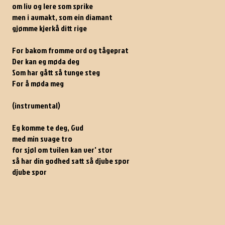
om liv og lere som sprike
men i avmakt, som ein diamant
gjømme kjerkå ditt rige
For bakom fromme ord og tågeprat
Der kan eg møda deg
Som har gått så tunge steg
For å møda meg
(instrumental)
Eg komme te deg, Gud
med min svage tro
for sjøl om tvilen kan ver' stor
så har din godhed satt så djube spor
djube spor