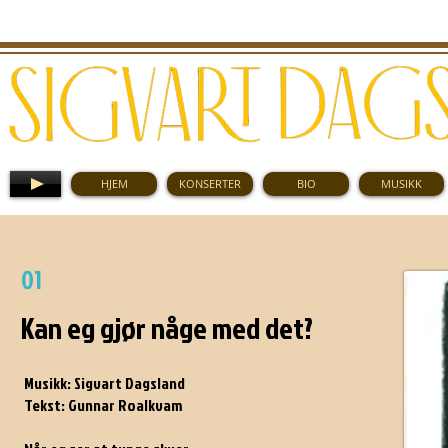
HJEM
KONSERTER
BIO
MUSIKK
JOKER (KKV 1985)
01
Kan eg gjør någe med det?
Musikk: Sigvart Dagsland
Tekst: Gunnar Roalkvam