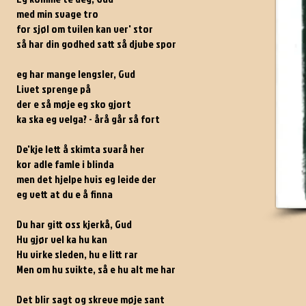
med min svage tro
for sjøl om tvilen kan ver' stor
så har din godhed satt så djube spor
eg har mange lengsler, Gud
Livet sprenge på
der e så møje eg sko gjort
ka ska eg velga? - årå går så fort
De'kje lett å skimta svarå her
kor adle famle i blinda
men det hjelpe hvis eg leide der
eg vett at du e å finna
Du har gitt oss kjerkå, Gud
Hu gjør vel ka hu kan
Hu virke sleden, hu e litt rar
Men om hu svikte, så e hu alt me har
Det blir sagt og skreve møje sant