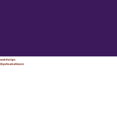
webdesign:
©yellowballmusic