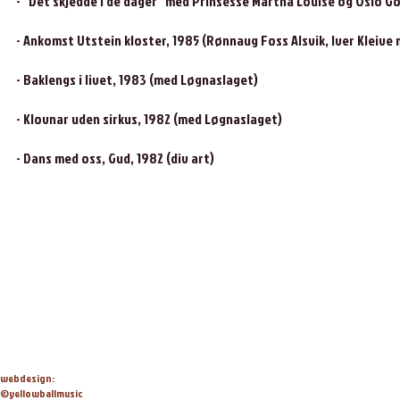
- "Det skjedde i de dager" med Prinsesse Märtha Louise og Oslo Go
- Ankomst Utstein kloster, 1985 (Rønnaug Foss Alsvik, Iver Kleive m
- Baklengs i livet, 1983 (med Løgnaslaget)
- Klovnar uden sirkus, 1982 (med Løgnaslaget)
- Dans med oss, Gud, 1982 (div art)
webdesign:
©yellowballmusic