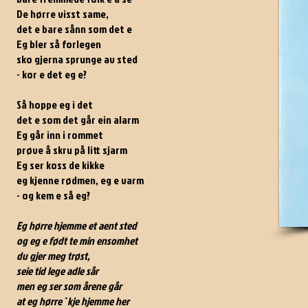
De hørre visst same,
det e bare sånn som det e
Eg bler så forlegen
sko gjerna sprunge av sted
- kor e det eg e?
Så hoppe eg i det
det e som det går ein alarm
Eg går inn i rommet
prøve å skru på litt sjarm
Eg ser koss de kikke
eg kjenne rødmen, eg e varm
- og kem e så eg?
Eg hørre hjemme et aent sted
og eg e født te min ensomhet
du gjer meg trøst,
seie tid lege adle sår
men eg ser som årene går
at eg hørre`kje hjemme her