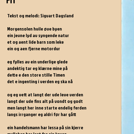
Fri
Tekst og melodi: Sigvart Dagsland
Morgensolen hvile øve byen
ein jevne lyd av syngende natur
et og aent lide barn som leke
ein og aen fjerne motordur
eg fylles av ein underlige glede
andektig tar eg klærne mine på
dette e den store stille Timen
det e ingenting i verden eg ska nå
og eg vett at langt der ude leve verden
langt der ude fins alt på vondt og godt
men langt her inne starte endelig ferden
langs irrganger eg aldri før har gått
ein handelsmann har lessa på sin kjerre