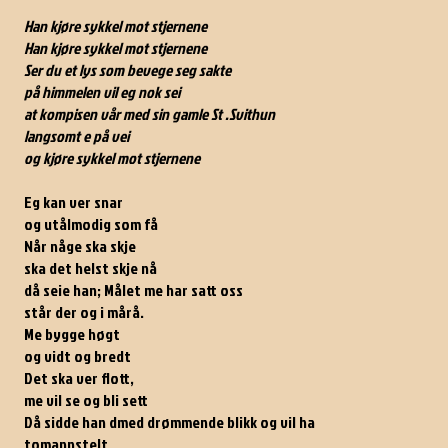
Han kjøre sykkel mot stjernene
Han kjøre sykkel mot stjernene
Ser du et lys som bevege seg sakte
på himmelen vil eg nok sei
at kompisen vår med sin gamle St .Svithun
langsomt e på vei
og kjøre sykkel mot stjernene
Eg kan ver snar
og utålmodig som få
Når någe ska skje
ska det helst skje nå
då seie han; Målet me har satt oss
står der og i mårå.
Me bygge høgt
og vidt og bredt
Det ska ver flott,
me vil se og bli sett
Då sidde han dmed drømmende blikk og vil ha
tomannstelt