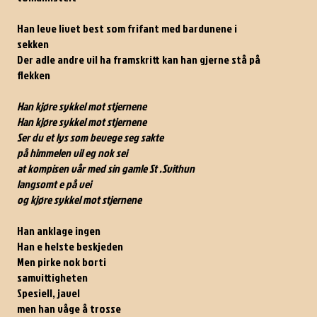
Han leve livet best som frifant med bardunene i
sekken
Der adle andre vil ha framskritt kan han gjerne stå på
flekken
Han kjøre sykkel mot stjernene
Han kjøre sykkel mot stjernene
Ser du et lys som bevege seg sakte
på himmelen vil eg nok sei
at kompisen vår med sin gamle St .Svithun
langsomt e på vei
og kjøre sykkel mot stjernene
Han anklage ingen
Han e helste beskjeden
Men pirke nok borti
samvittigheten
Spesiell, javel
men han våge å trosse