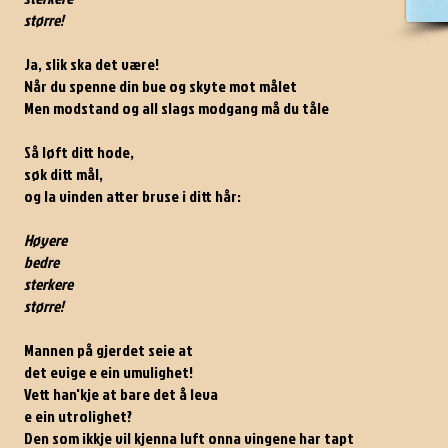
større!
Ja, slik ska det være!
Når du spenne din bue og skyte mot målet
Men modstand og all slags modgang må du tåle
Så løft ditt hode,
søk ditt mål,
og la vinden atter bruse i ditt hår:
Høyere
bedre
sterkere
større!
Mannen på gjerdet seie at
det evige e ein umulighet!
Vett han'kje at bare det å leva
e ein utrolighet?
Den som ikkje vil kjenna luft onna vingene har tapt