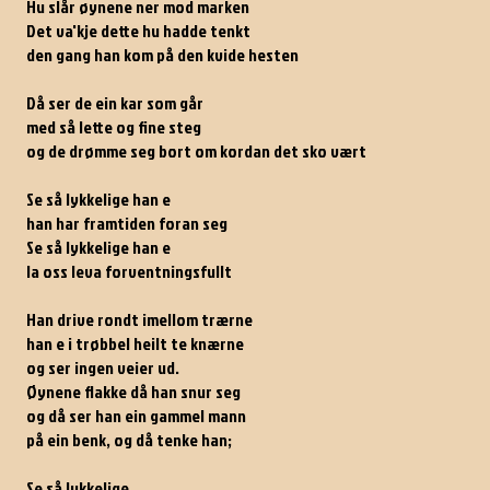
Hu slår øynene ner mod marken
Det va'kje dette hu hadde tenkt
den gang han kom på den kvide hesten
Då ser de ein kar som går
med så lette og fine steg
og de drømme seg bort om kordan det sko vært
Se så lykkelige han e
han har framtiden foran seg
Se så lykkelige han e
la oss leva forventningsfullt
Han drive rondt imellom trærne
han e i trøbbel heilt te knærne
og ser ingen veier ud.
Øynene flakke då han snur seg
og då ser han ein gammel mann
på ein benk, og då tenke han;
Se så lykkelige...