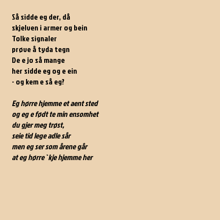
Så sidde eg der, då
skjelven i armer og bein
Tolke signaler
prøve å tyda tegn
De e jo så mange
her sidde eg og e ein
- og kem e så eg?
Eg hørre hjemme et aent sted
og eg e født te min ensomhet
du gjer meg trøst,
seie tid lege adle sår
men eg ser som årene går
at eg hørre`kje hjemme her