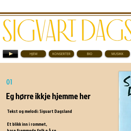
HJEM
KONSERTER
BIO
MUSIKK
JOKER (KKV 1985)
01
Eg hørre ikkje hjemme her
Tekst og melodi: Sigvart Dagsland
Et blikk inn i rommet,
bare fremmede folk e å se