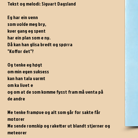
Tekst og melodi: Sigvart Dagsland
Eg har ein venn
som volde meg bry,
kver gang eg spent
har ein plan som e ny.
Då kan han glisa bredt og spørra
"Koffor det"?
Og tenke eg høgt
om min egen suksess
kan han tala varmt
om ka livet e
og om at de som komme fysst fram må venta på
de andre
Me tenke framøve og alt som går for sakte får
motorer
Me sende romskip og raketter ut blandt stjerner og
meteorer