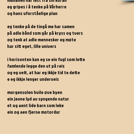
mullahen har lest fra sin koran
eg gripes i å tenke på Vårherre
og hans uforståelige plan
eg tenke på de tingå me har samen
på adle bånd som går på kryss og tvers
og tenk at adle mennesker eg møte
har sitt eget, lille univers
i horisonten kan eg se ein fugl som lette
famlende legge den ut på reis
og eg vett, at har eg ikkje tid te dette
e eg ikkje lenger underveis
morgensolen hvile øve byen
ein jevne lyd av syngende natur
et og aent lide barn som leke
ein og aen fjerne motordur