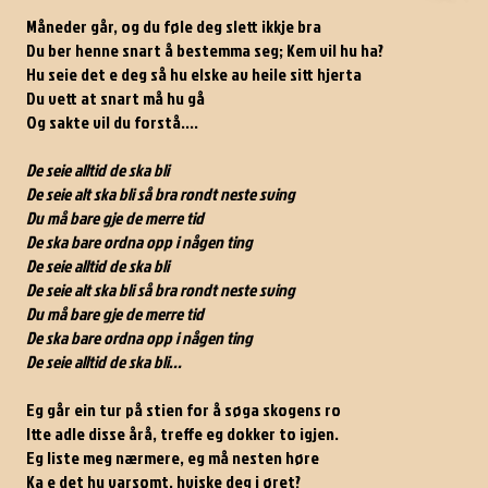
Måneder går, og du føle deg slett ikkje bra
Du ber henne snart å bestemma seg; Kem vil hu ha?
Hu seie det e deg så hu elske av heile sitt hjerta
Du vett at snart må hu gå
Og sakte vil du forstå....
De seie alltid de ska bli
De seie alt ska bli så bra rondt neste sving
Du må bare gje de merre tid
De ska bare ordna opp i någen ting
De seie alltid de ska bli
De seie alt ska bli så bra rondt neste sving
Du må bare gje de merre tid
De ska bare ordna opp i någen ting
De seie alltid de ska bli...
Eg går ein tur på stien for å søga skogens ro
Itte adle disse årå, treffe eg dokker to igjen.
Eg liste meg nærmere, eg må nesten høre
Ka e det hu varsomt, hviske deg i øret?