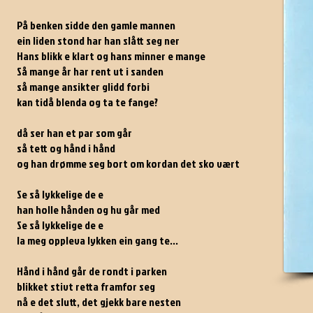
På benken sidde den gamle mannen
ein liden stond har han slått seg ner
Hans blikk e klart og hans minner e mange
Så mange år har rent ut i sanden
så mange ansikter glidd forbi
kan tidå blenda og ta te fange?
då ser han et par som går
så tett og hånd i hånd
og han drømme seg bort om kordan det sko vært
Se så lykkelige de e
han holle hånden og hu går med
Se så lykkelige de e
la meg oppleva lykken ein gang te...
Hånd i hånd går de rondt i parken
blikket stivt retta framfor seg
nå e det slutt, det gjekk bare nesten