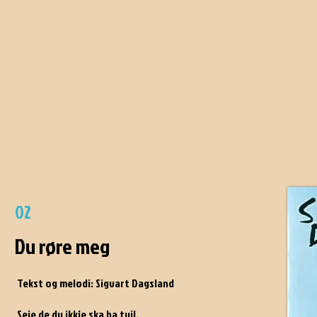
02
Du røre meg
Tekst og melodi: Sigvart Dagsland
Seie de du ikkje ska ha tvil,