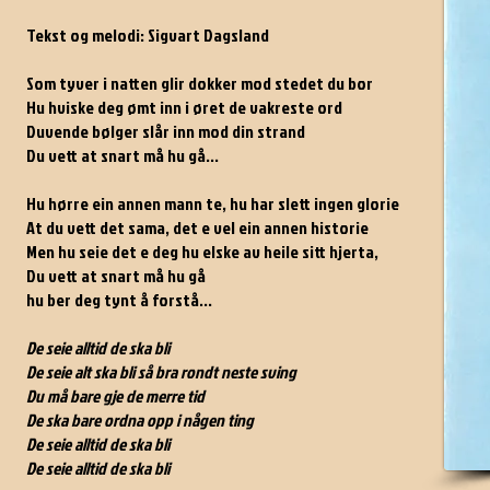
Tekst og melodi: Sigvart Dagsland
Som tyver i natten glir dokker mod stedet du bor
Hu hviske deg ømt inn i øret de vakreste ord
Duvende bølger slår inn mod din strand
Du vett at snart må hu gå...
Hu hørre ein annen mann te, hu har slett ingen glorie
At du vett det sama, det e vel ein annen historie
Men hu seie det e deg hu elske av heile sitt hjerta,
Du vett at snart må hu gå
hu ber deg tynt å forstå...
De seie alltid de ska bli
De seie alt ska bli så bra rondt neste sving
Du må bare gje de merre tid
De ska bare ordna opp i någen ting
De seie alltid de ska bli
De seie alltid de ska bli