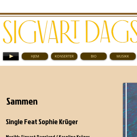
HJEM
KONSERTER
BIO
MUSIKK
JOKER (KKV 1985)
Sammen
Single Feat Sophie Krüger
Musikk: Sigvart Dagsland / Karoline Krüger