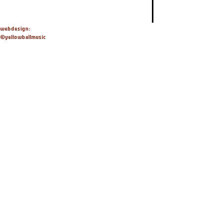
webdesign:
©yellowballmusic