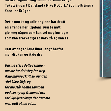
Tekst: Sigvart Dagsland / Mike McGurk / Sophie Krüger /
Karoline Krüger
Det e mørkt og adle englene har dratt
eg e fanga her i sjelens svarte natt
gje meg någen som kan sei meg kor eg e
som kan trekka sløret vekk så eg kan se
vett at dagen leve livet langt herfra
men dit kan eg ikkje dra
Om me står i dette sammen
om me tar det steg for steg
ikkje mange skritt av gangen
-det klare ikkje eg
for me står i dette sammen
ved ein ny og fremmed bro
ser`kje lyset langt der framme
men vett at me e to...